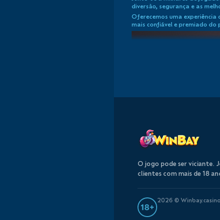
diversão, segurança e as mel
Oferecemos uma experiência d
mais confiável e premiado do p
O jogo pode ser viciante. 
clientes com mais de 18 an
2026 © Winbay.casino 