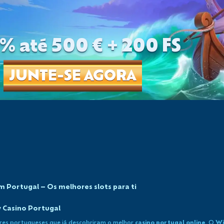
% até 500 € + 200 FS
JUNTE-SE AGORA
 Portugal – Os melhores slots para ti
 Casino Portugal
ores portugueses que já descobriram o melhor
casino portugal online
. O
Wi