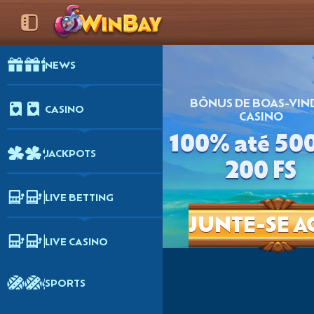
NEWS
BÔNUS DE BOAS-VIN
CASINO
CASINO
100% até 500
JACKPOTS
200 FS
LIVE BETTING
JUNTE-SE 
LIVE CASINO
SPORTS