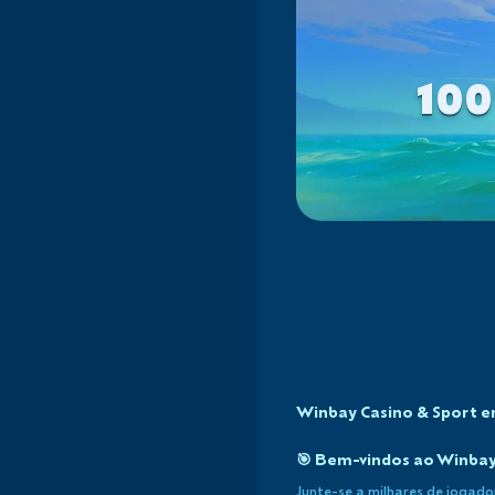
100
Winbay Casino & Sport em
🎯 Bem-vindos ao Winbay
Junte-se a milhares de jogad