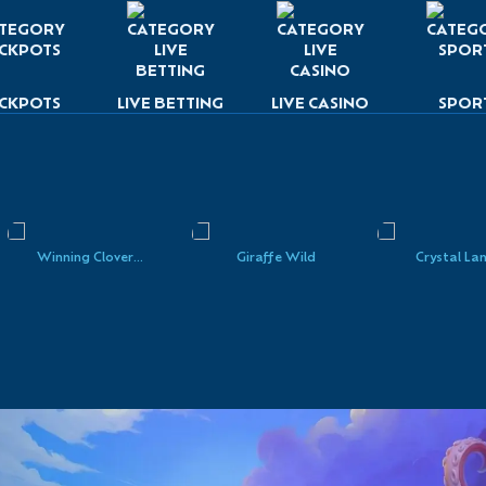
ACKPOTS
LIVE BETTING
LIVE CASINO
SPOR
Winning Clover 5 Extreme
Giraffe Wild
Crystal La